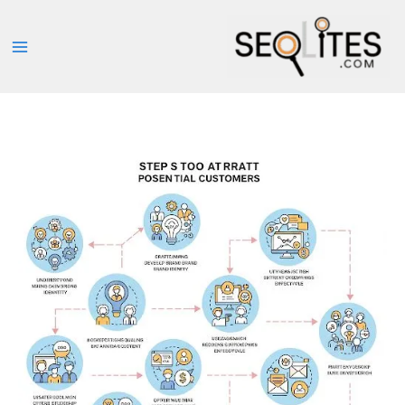
خطي
لى
لمحتوى