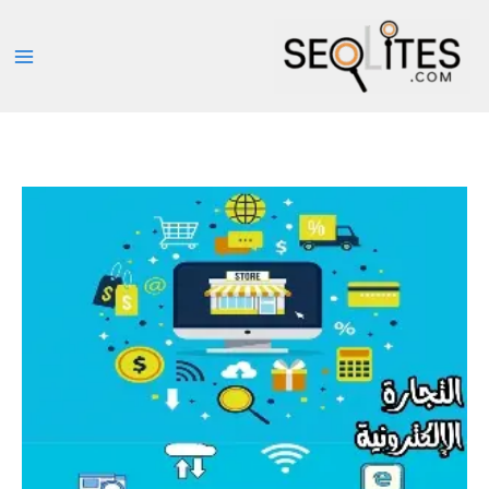
خطي
لى
لمحتوى