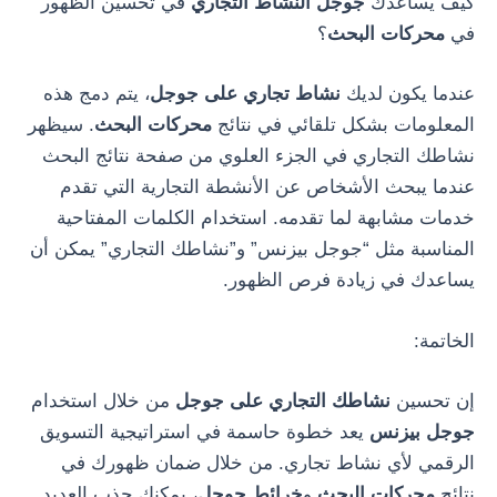
كيف يساعدك
جوجل النشاط التجاري
في تحسين الظهور
في
محركات البحث
؟
عندما يكون لديك
نشاط تجاري على جوجل
، يتم دمج هذه
المعلومات بشكل تلقائي في نتائج
محركات البحث
. سيظهر
نشاطك التجاري في الجزء العلوي من صفحة نتائج البحث
عندما يبحث الأشخاص عن الأنشطة التجارية التي تقدم
خدمات مشابهة لما تقدمه. استخدام الكلمات المفتاحية
المناسبة مثل “جوجل بيزنس” و”نشاطك التجاري” يمكن أن
يساعدك في زيادة فرص الظهور.
الخاتمة:
إن تحسين
نشاطك التجاري على جوجل
من خلال استخدام
جوجل بيزنس
يعد خطوة حاسمة في استراتيجية التسويق
الرقمي لأي نشاط تجاري. من خلال ضمان ظهورك في
نتائج
محركات البحث
و
خرائط جوجل
، يمكنك جذب العديد