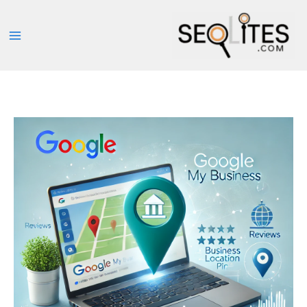
خطي
لى
لمحتوى