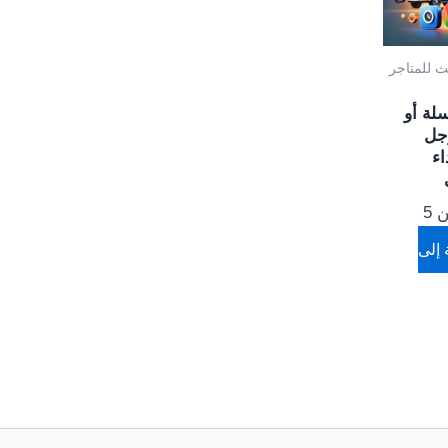
 للمتاجر
لة أو
جل
اء
5
 إلى