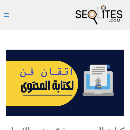
خطي
لى
لمحتوى